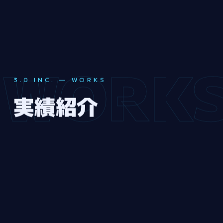
WORK
3.0 INC. — WORKS
実
績
紹
介