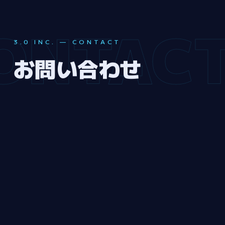
ONTAC
3.0 INC. — CONTACT
お
問
い
合
わ
せ